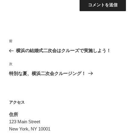
投
前
前
稿
の
横浜の結婚式二次会はクルーズで実施しよう！
ナ
投
ビ
稿
次
次
ゲ
の
特別な夏、横浜二次会クルージング！
投
ー
稿
シ
ョ
アクセス
ン
住所
123 Main Street
New York, NY 10001