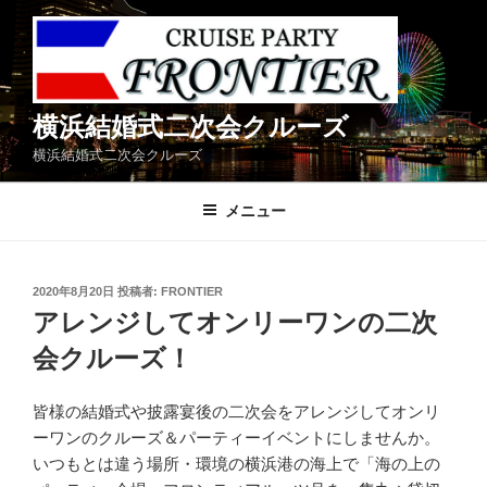
コ
ン
テ
ン
ツ
横浜結婚式二次会クルーズ
へ
横浜結婚式二次会クルーズ
ス
キ
メニュー
ッ
プ
投
2020年8月20日
投稿者:
FRONTIER
稿
アレンジしてオンリーワンの二次
日:
会クルーズ！
皆様の結婚式や披露宴後の二次会をアレンジしてオンリ
ーワンのクルーズ＆パーティーイベントにしませんか。
いつもとは違う場所・環境の横浜港の海上で「海の上の