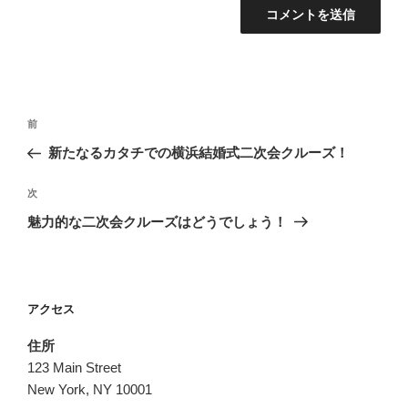
投
前
前
稿
の
新たなるカタチでの横浜結婚式二次会クルーズ！
ナ
投
ビ
稿
次
次
ゲ
の
魅力的な二次会クルーズはどうでしょう！
投
ー
稿
シ
ョ
アクセス
ン
住所
123 Main Street
New York, NY 10001