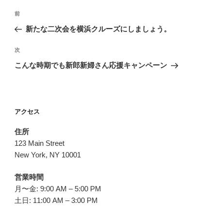
投
前
前
稿
の
新たな二次会を横浜クルーズにしましょう。
ナ
投
ビ
稿
次
次
ゲ
の
こんな時期でも新郎新婦さん応援キャンペーン
投
ー
稿
シ
ョ
アクセス
ン
住所
123 Main Street
New York, NY 10001
営業時間
月〜金: 9:00 AM – 5:00 PM
土日: 11:00 AM – 3:00 PM