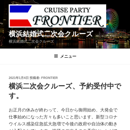
コ
ン
テ
ン
ツ
横浜結婚式二次会クルーズ
へ
横浜結婚式二次会クルーズ
ス
キ
メニュー
ッ
プ
投
2021年1月4日
投稿者:
FRONTIER
稿
横浜二次会クルーズ、予約受付中で
日:
す。
お正月の休みが終わって、今日から御用始め、大発会で
仕事始めになった方々も多いこと思います。新型コロナ
ウイルス感染症急拡大急増で今後の政府や自治体の動き