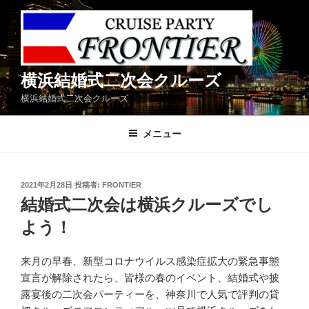
コ
ン
テ
ン
ツ
横浜結婚式二次会クルーズ
へ
横浜結婚式二次会クルーズ
ス
キ
メニュー
ッ
プ
投
2021年2月28日
投稿者:
FRONTIER
稿
結婚式二次会は横浜クルーズでし
日:
よう！
来月の早春、新型コロナウイルス感染症拡大の緊急事態
宣言が解除されたら、皆様の春のイベント、結婚式や披
露宴後の二次会パーティーを、神奈川で人気で評判の貸