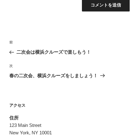
投
前
前
稿
の
二次会は横浜クルーズで楽しもう！
ナ
投
ビ
稿
次
次
ゲ
の
春の二次会、横浜クルーズをしましょう！
投
ー
稿
シ
ョ
アクセス
ン
住所
123 Main Street
New York, NY 10001