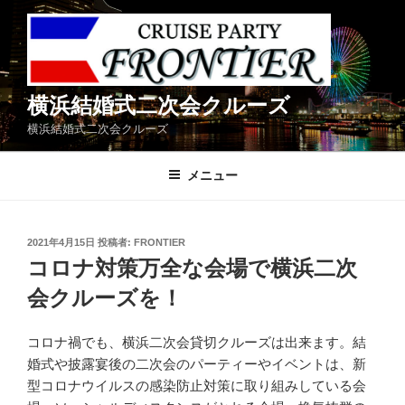
コ
ン
テ
ン
ツ
横浜結婚式二次会クルーズ
へ
横浜結婚式二次会クルーズ
ス
キ
メニュー
ッ
プ
投
2021年4月15日
投稿者:
FRONTIER
稿
コロナ対策万全な会場で横浜二次
日:
会クルーズを！
コロナ禍でも、横浜二次会貸切クルーズは出来ます。結
婚式や披露宴後の二次会のパーティーやイベントは、新
型コロナウイルスの感染防止対策に取り組みしている会