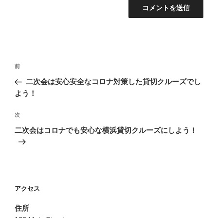
投
前
前
稿
の
二次会は安心安全なコロナ対策した貸切クルーズでし
ナ
投
よう！
ビ
稿
ゲ
次
次
の
ー
二次会はコロナでも安心な横浜貸切クルーズにしよう！
投
シ
稿
ョ
ン
アクセス
住所