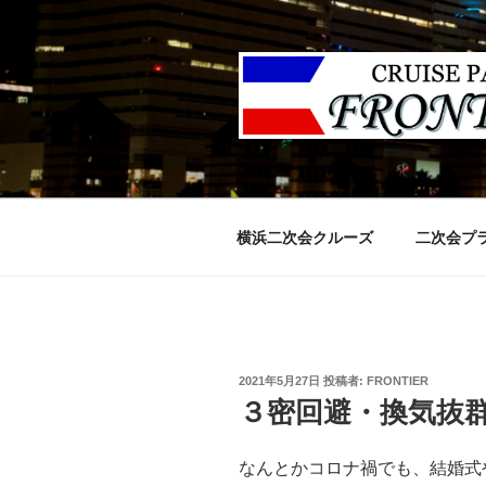
コ
ン
テ
ン
ツ
へ
ス
キ
ッ
横浜二次会クルーズ
二次会プ
プ
投
2021年5月27日
投稿者:
FRONTIER
稿
３密回避・換気抜
日:
なんとかコロナ禍でも、結婚式