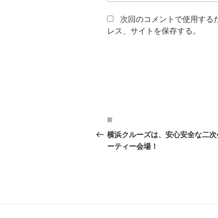
次回のコメントで使用する
レス、サイトを保存する。
投
前
前
稿
の
横浜クルーズは、安心安全な二次
投
ーティー会場！
ナ
稿
ビ
ゲ
ー